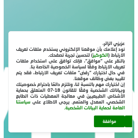
عزيزي الزائر،
نود إعلامك بأن موقعنا الإلكتروني يستخدم ملفات تعريف
الارتباط (
الكوكيز
) لتحسين تجربة تصفحك.
بالنقر على "موافق"، فإنك توافق على استخدام ملفات
تعريف الارتباط وفقًا لسياسة الخصوصية الخاصة بنا.
في حال اختيارك "رفض" ملفات تعريف الارتباط، فقد يتم
تقييد بعض وظائف موقعنا.
إن اختيارك مهم بالنسبة لنا، ونلتزم دائمًا باحترام خصوصيتك
وبياناتك الشخصية وفقًا للقانون 18-07 المتعلق بحماية
الأشخاص الطبيعيين في معالجة المعطيات ذات الطابع
الشخصي، المعدل والمتمم. يرجى الاطلاع على
سياستنا
العامة لحماية البيانات الشخصية.
موافقة