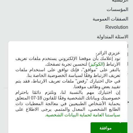
المؤسسات
الصفقات العمومية
Revolution
الاسئلة المتداولة
الاتصال الدولي
عزيزي الزائر،
الأمن السيبراني
نود إعلامك بأن موقعنا الإلكتروني يستخدم ملفات تعريف
المسرد
الارتباط (
الكوكيز
) لتحسين تجربة تصفحك.
بالنقر على "موافق"، فإنك توافق على استخدام ملفات
فهرس الربط البيني
تعريف الارتباط وفقًا لسياسة الخصوصية الخاصة بنا.
في حال اختيارك "رفض" ملفات تعريف الارتباط، فقد يتم
تقييد بعض وظائف موقعنا.
إن اختيارك مهم بالنسبة لنا، ونلتزم دائمًا باحترام
خصوصيتك وبياناتك الشخصية وفقًا للقانون 18-07 المتعلق
جميع الحقوق محفوظة | موبيليس 2026
|
بحماية الأشخاص الطبيعيين في معالجة المعطيات ذات
الطابع الشخصي، المعدل والمتمم. يرجى الاطلاع على
سياستنا العامة لحماية البيانات الشخصية.
موافقة