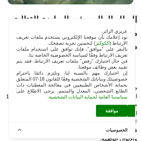
البطل العالمي في الرياضة القتالية
معلم محمد سعيد سفير علامة
عزيزي الزائر،
نود إعلامك بأن موقعنا الإلكتروني يستخدم ملفات تعريف
الارتباط (
الكوكيز
) لتحسين تجربة تصفحك.
موبيليس
بالنقر على "موافق"، فإنك توافق على استخدام ملفات
تعريف الارتباط وفقًا لسياسة الخصوصية الخاصة بنا.
في حال اختيارك "رفض" ملفات تعريف الارتباط، فقد يتم
2026-06-22
تقييد بعض وظائف موقعنا.
إن اختيارك مهم بالنسبة لنا، ونلتزم دائمًا باحترام
خصوصيتك وبياناتك الشخصية وفقًا للقانون 18-07 المتعلق
بحماية الأشخاص الطبيعيين في معالجة المعطيات ذات
ضمن جهوده الدائمة لمرافقة الرياضة الجزائرية ورياضيّي
الطابع الشخصي، المعدل والمتمم. يرجى الاطلاع على
النخبة والمستوى العالي، قام
موبيليس
، يوم أمس الأحد 14
سياستنا العامة لحماية البيانات الشخصية.
جوان 2026، بالتوقيع على عقد رعاية مع المصارع
موافقة
الجزائري وبطل العالم للوزن "خفيف الثقيل" في منظمة
BRAVE CF، محمد السعيد معلم، المتخصص في رياضة
فنون القتال المختلطة (MMA) ، الذي شرّف الجزائر
الخصوصيات
والألوان الوطنية.