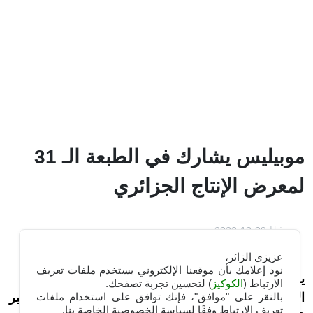
موبيليس يشارك في الطبعة الـ 31
لمعرض الإنتاج الجزائري
2023-12-09
عزيزي الزائر،
نود إعلامك بأن موقعنا الإلكتروني يستخدم ملفات تعريف
يشارك
موبيليس
في الطبعة الحادية والثلاثون لمعرض
الارتباط (
الكوكيز
) لتحسين تجربة تصفحك.
بالنقر على "موافق"، فإنك توافق على استخدام ملفات
الإنتاج الجزائري الذي تجرى فعالياته من 14 إلى 23 ديسمبر
تعريف الارتباط وفقًا لسياسة الخصوصية الخاصة بنا.