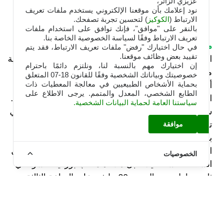
عزيزي الزائر،
نود إعلامك بأن موقعنا الإلكتروني يستخدم ملفات تعريف
2023-12-09
الارتباط (
الكوكيز
) لتحسين تجربة تصفحك.
بالنقر على "موافق"، فإنك توافق على استخدام ملفات
تعريف الارتباط وفقًا لسياسة الخصوصية الخاصة بنا.
موبيليس
الراعي الرسمي والشريك الحصري للفريق
في حال اختيارك "رفض" ملفات تعريف الارتباط، فقد يتم
تقييد بعض وظائف موقعنا.
الوطني والإتحاد الجزائري لكرة القدم، يشجع الخضر عشية
إن اختيارك مهم بالنسبة لنا، ونلتزم دائمًا باحترام
مباراتهم الرسمية لحساب الدور الأول من منافسة كأس
خصوصيتك وبياناتك الشخصية وفقًا للقانون 18-07 المتعلق
بحماية الأشخاص الطبيعيين في معالجة المعطيات ذات
أمم أفريقيا "كان 2023" في نسختها
الرابعة والثلاثين،
الطابع الشخصي، المعدل والمتمم. يرجى الاطلاع على
المقررة
بكوت ديفوار من 13 جانفي إلى 11 فيفري 2024.
سياستنا العامة لحماية البيانات الشخصية.
سيفتتح المنتخب الجزائري مشواره الأفريقي العشرين في
تاريخه، بعدما تصدر المجموعة السادسة في التصفيات
موافقة
برصيد 16 نقطة، بخوض مباراته الأولى ضمن المجموعة
الرابعة، بمواجهة منتخب أنغولا، يوم الإثنين 15 جانفي على
الخصوصيات
الساعة التاسعة ليلاً، قبل ملاقاة متخب بوركينا فاسو، في
ثاني مباراته يوم السبت 20 جانفي على الساعة الثالثة
زوالاً، على أن يختتم دور المجموعات بمباراة ثالثة، أمام
منتخب موريتانيا، يوم الثلاثاء 23 جانفي على الساعة
التاسعة ليلاً، وستجرى كل المقابلات على ملعب "السلام"