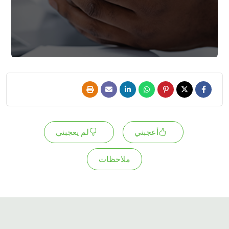
أعجبني
لم يعجبني
ملاحظات